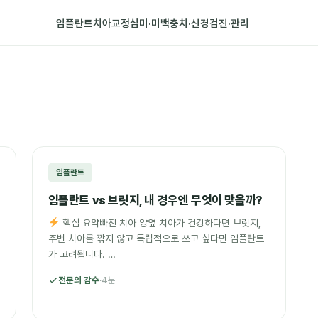
임플란트
치아교정
심미·미백
충치·신경
검진·관리
임플란트
임플란트 vs 브릿지, 내 경우엔 무엇이 맞을까?
핵심 요약빠진 치아 양옆 치아가 건강하다면 브릿지,
주변 치아를 깎지 않고 독립적으로 쓰고 싶다면 임플란트
가 고려됩니다. …
전문의 감수
·
4분