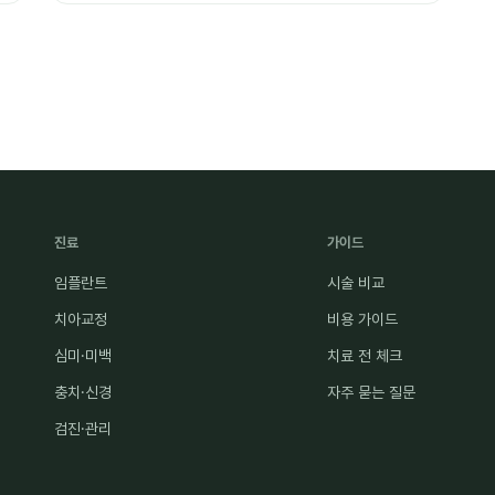
진료
가이드
임플란트
시술 비교
치아교정
비용 가이드
심미·미백
치료 전 체크
충치·신경
자주 묻는 질문
검진·관리