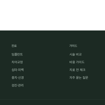
진료
가이드
임플란트
시술 비교
치아교정
비용 가이드
심미·미백
치료 전 체크
충치·신경
자주 묻는 질문
검진·관리