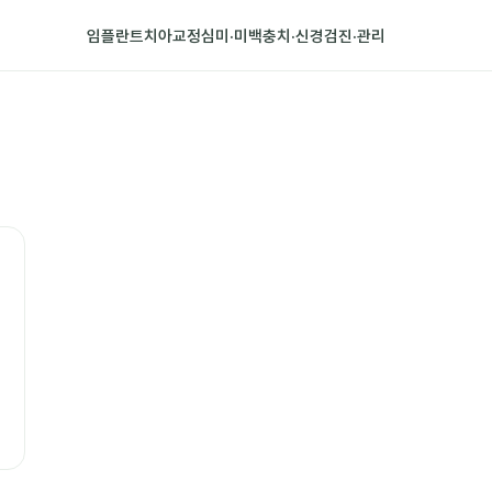
임플란트
치아교정
심미·미백
충치·신경
검진·관리