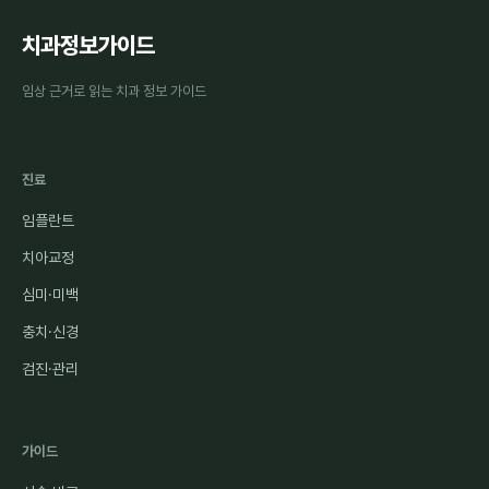
치과정보가이드
임상 근거로 읽는 치과 정보 가이드
진료
임플란트
치아교정
심미·미백
충치·신경
검진·관리
가이드