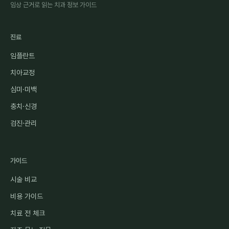
임상 근거로 읽는 치과 정보 가이드
진료
임플란트
치아교정
심미·미백
충치·신경
검진·관리
가이드
시술 비교
비용 가이드
치료 전 체크