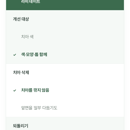
라미네이트
개선 대상
치아 색
색·모양·틈 함께
치아 삭제
치아를 깎지 않음
앞면을 일부 다듬기도
되돌리기